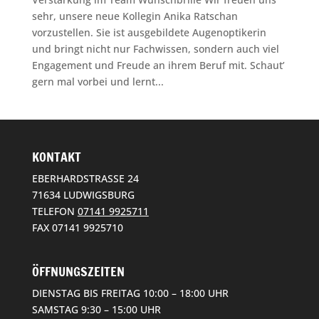
sehr, unsere neue Kollegin Anika Ratschan
vorzustellen. Sie ist ausgebildete Augenoptikerin
und bringt nicht nur Fachwissen, sondern auch viel
Engagement und Freude an ihrem Beruf mit. Schaut’
gern mal vorbei und lernt...
KONTAKT
EBERHARDSTRASSE 24
71634 LUDWIGSBURG
TELEFON
07141 9925711
FAX 07141 9925710
ÖFFNUNGSZEITEN
DIENSTAG BIS FREITAG 10:00 – 18:00 UHR
SAMSTAG 9:30 – 15:00 UHR