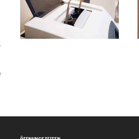
n
n
e